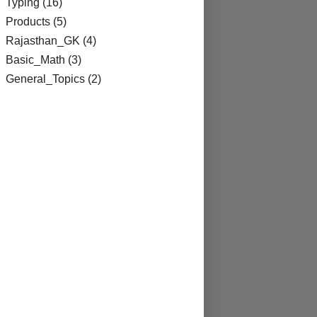
Typing
(16)
Products
(5)
Rajasthan_GK
(4)
Basic_Math
(3)
General_Topics
(2)