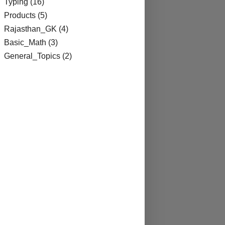
Typing
(16)
Products
(5)
Rajasthan_GK
(4)
Basic_Math
(3)
General_Topics
(2)