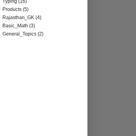
Typing
(16)
Products
(5)
Rajasthan_GK
(4)
Basic_Math
(3)
General_Topics
(2)