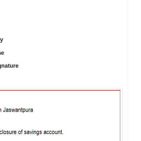
y
e
ature