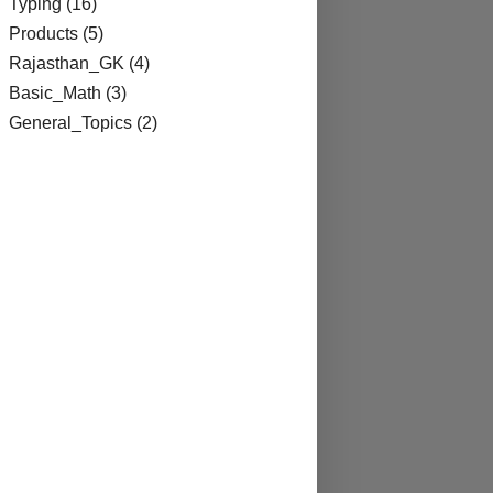
Typing
(16)
Products
(5)
Rajasthan_GK
(4)
Basic_Math
(3)
General_Topics
(2)