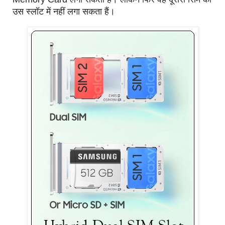
उस स्लॉट में नहीं लगा सकता हैं।