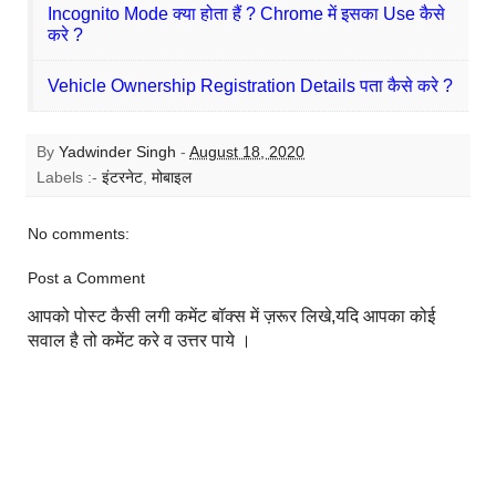
Incognito Mode क्या होता हैं ? Chrome में इसका Use कैसे
करे ?
Vehicle Ownership Registration Details पता कैसे करे ?
By
Yadwinder Singh
-
August 18, 2020
Labels :-
इंटरनेट
,
मोबाइल
No comments:
Post a Comment
आपको पोस्ट कैसी लगी कमेंट बॉक्स में ज़रूर लिखे,यदि आपका कोई
सवाल है तो कमेंट करे व उत्तर पाये ।