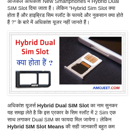
आजकल अधिकांश New Smartphones में Hybrid Dual
SIM Slot दिया जाता हैं। लेकिन "Hybrid Sim Slot क्या
होता हैं और हाइब्रिड सिम स्लॉट के फायदे और नुकसान क्या होते
हैं ?" के बारे में अधिकांश यूजर नहीं जानते हैं।
अधिकांश यूजर्स
Hybrid Dual SIM Slot
का नाम सुनकर
यह समझ लेते है कि इस प्रकार के सिम स्लॉट में 2 Sim एक
साथ लगाकर Dual SIM का फायदा मिल जायेगा। लेकिन
Hybrid SIM Slot Means
की सही जानकारी बहुत कम