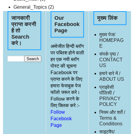
General_Topics
(2)
जानकारी
Our
मुख्य लिंक
प्राप्त करनी
Facebook
है तो
Page
मुख्य पेज/
Search
HOMEPAG
करे।
E
अमोजीत हिन्दी ब्लॉग
पर पब्लिश होने वाली
संपर्क पृष्ठ /
हर एक नयी ब्लॉग
CONTACT
US
पोस्ट की सूचना
Facebook पर
हमारे बारे में /
प्राप्त करने के लिए
ABOUT US
हमारा फेसबुक पेज
प्राइवेसी
फॉलो जरूर करे।
पॉलिसी /
PRIVACY
Follow करने के
POLICY
लिए क्लिक करे :-
Follow
नियम और शर्ते /
Terms &
Facebook
Conditions
Page
साइटमैप/