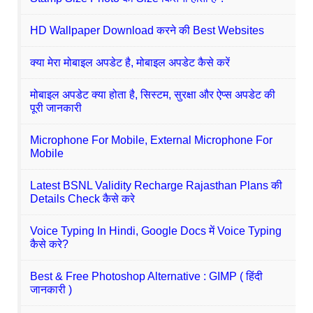
HD Wallpaper Download करने की Best Websites
क्या मेरा मोबाइल अपडेट है, मोबाइल अपडेट कैसे करें
मोबाइल अपडेट क्या होता है, सिस्टम, सुरक्षा और ऐप्स अपडेट की
पूरी जानकारी
Microphone For Mobile, External Microphone For
Mobile
Latest BSNL Validity Recharge Rajasthan Plans की
Details Check कैसे करे
Voice Typing In Hindi, Google Docs में Voice Typing
कैसे करे?
Best & Free Photoshop Alternative : GIMP ( हिंदी
जानकारी )