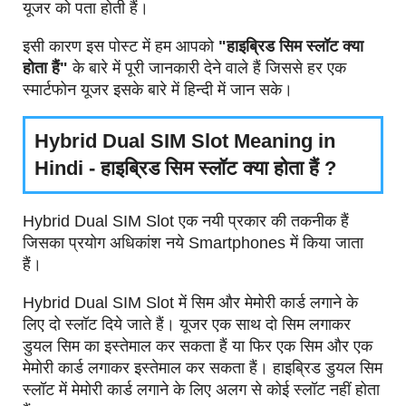
यूजर को पता होती हैं।
इसी कारण इस पोस्ट में हम आपको
"हाइब्रिड सिम स्लॉट क्या
होता हैं"
के बारे में पूरी जानकारी देने वाले हैं जिससे हर एक
स्मार्टफोन यूजर इसके बारे में हिन्दी में जान सके।
Hybrid Dual SIM Slot Meaning in
Hindi - हाइब्रिड सिम स्लॉट क्या होता हैं ?
Hybrid Dual SIM Slot एक नयी प्रकार की तकनीक हैं
जिसका प्रयोग अधिकांश नये Smartphones में किया जाता
हैं।
Hybrid Dual SIM Slot में सिम और मेमोरी कार्ड लगाने के
लिए दो स्लॉट दिये जाते हैं। यूजर एक साथ दो सिम लगाकर
डुयल सिम का इस्तेमाल कर सकता हैं या फिर एक सिम और एक
मेमोरी कार्ड लगाकर इस्तेमाल कर सकता हैं। हाइब्रिड डुयल सिम
स्लॉट में मेमोरी कार्ड लगाने के लिए अलग से कोई स्लॉट नहीं होता