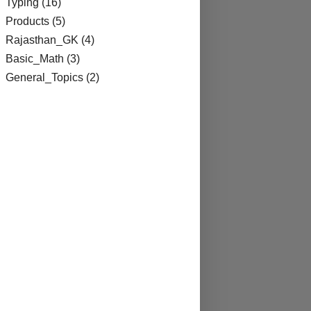
Typing
(16)
Products
(5)
Rajasthan_GK
(4)
Basic_Math
(3)
General_Topics
(2)