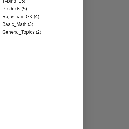
Typing
(16)
Products
(5)
Rajasthan_GK
(4)
Basic_Math
(3)
General_Topics
(2)