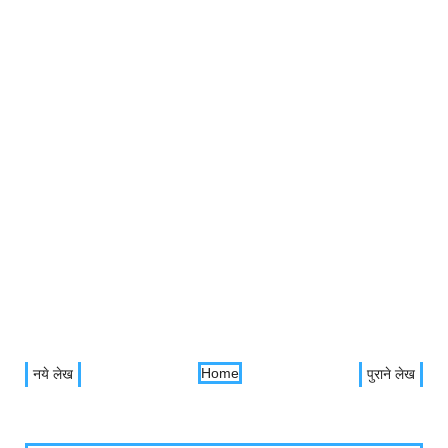
Home
नये लेख
पुराने लेख